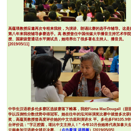
高蕴瑛教授应邀再次专程来我校，为演讲、朗诵比赛的选手作辅导。这是
第八年来我校辅导参赛选手。高 教授曾任中国传媒大学播音主持艺术学
授、国家级普通话水平测试员，她培养出了很多著名主持人、播音员。
[2019/05/11]
中学生汉语桥多伦多赛区选拔赛落下帷幕，我校Fiona MacDougall（甜
学以压倒性分数优势夺得冠军。她在往年的泓河杯演奖比赛中就曾多次获
奖，高蕴英教授曾高度评价她的中文功底和演讲水 平。多伦多FM105.9
台评价说：“字正腔圆，堪比中文主持人！
”
今年10月份她将代表加拿大
云南参加汉语桥全球总决赛。（
点击看演 讲视频
）[2019/05/05]