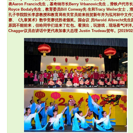
表Aaron Francis先生，基奇纳市长Berry Vrbanovic先生，滑铁卢代市长
Royce Bodaly先生，教育委员
Bill Conway
先 生和Tracy Weiler女士
孔子学院院长李彦教授和教育局有关官员前来祝贺新年并为泓河杯中文作
赛、《九章算术》数学竞赛优胜者颁奖。国会议 员Harold Albrecht先
原因不能前来，但给同学们送来了红包。看演出，玩游戏，现场喜气洋洋
Chagger议员在讲话中更代表加拿大总理 Justin Trudeau贺年。[2019/02/