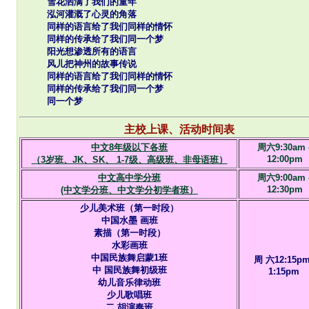
雪花洒满了我们的童年
泓河灌溉了心灵的角落
同样的语言给了我们同样的情怀
同样的传承给了我们同一个梦
阳光想渗透所有的语言
风儿把神州的故事传说
同样的语言给了我们同样的情怀
同样的传承给了我们同一个梦
同一个梦
主校上课、活动时间表
中文8年级以下各班
周六9:30am 
12:00pm
（3岁班、JK、SK、 1-7级、高级班、非母语班）
中文高中学分班
周六9:00am 
12:30pm
(中文学分班、中文学分初学者班）
少儿美术班（第一时段）
中国水墨 画班
素描（第一时段）
水彩画班
中国民族舞启蒙1班
周 六12:15pm
中 国民族舞初级班
1:15pm
幼儿音乐律动班
少儿歌唱班
二 胡演奏班