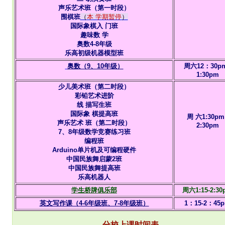
声乐艺术班
（第一时段）
围棋班
（
本 学期暂停
）
国际象棋
入 门班
趣味数 学
奥数4-8年级
乐高初级机器模型班
奥数（9、10年级）
周六12：30pm
1:30pm
少儿美术班（第二时段）
彩铅艺术进阶
线 描写生班
国际象 棋
提高班
周 六1:30pm 
声乐艺术 班
（第二时段）
2:30pm
7、8年级数学竞赛练习班
编程班
Arduino单片机及可编程硬件
中国民族舞启蒙2班
中国民族舞提高班
乐高机器人
学生桥牌俱乐部
周六1:15-2:30
英文写作课（4-6年级班、7-8年级班）
1：15-2：45
分校上课时间表