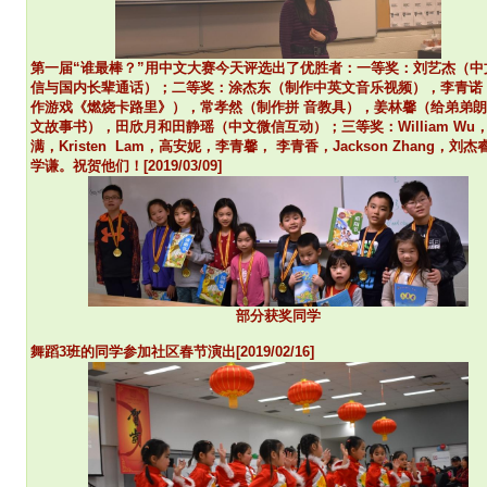
第一届“谁最棒？”用中文大赛今天评选出了优胜者：
一等奖：刘艺杰（中
信与国内长辈通话）；二等奖：涂杰东（制作中英文音乐视频），李青诺
作游戏《燃烧卡路里》），常孝然（制作拼 音教具），姜林馨（给弟弟
文故事书），田欣月和田静瑶（中文微信互动）；三等奖：William Wu
满，Kristen Lam，高安妮，李青馨， 李青香，Jackson Zhang，刘
学谦。祝贺他们！[2019/03/09]
部分获奖同学
舞蹈3班的同学参加社区春节演出[2019/02/16]