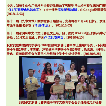
今天，我校学生会广播站向全校师生播放了郭晓明博士给本校发来的广播
《
11月7日纪念铁路华工
》（点击播放
完整版
/
缩减版
，由Google翻译播
[2018/11/03]
第十一届《九章算术》数学竞赛开始报名，
竞赛将在11月24日进行。欢迎3
年级学生报名参赛（
详 细信 息
）。[2018/10/03]
第
十一届泓河杯中文作文比赛征文已经开始，面向 KWCG地区的所有中
开放，10月31日截止，详见
作 文比赛网页
。[2018/07/15]
祝贺我校班思婷同学获得 2018熊猫杯演讲比赛中学土生组2等奖，刁小淇
得小学组2等奖，李青馨、冯荷婷同学获得小学组3等奖，涂杰东、林阿比
天逸、肖善瑞同学分别获得小学组和中学土生组优秀奖。[2018/08/25]
我校参加演讲比赛的选手与华文教育学会会长任燕红老师合影