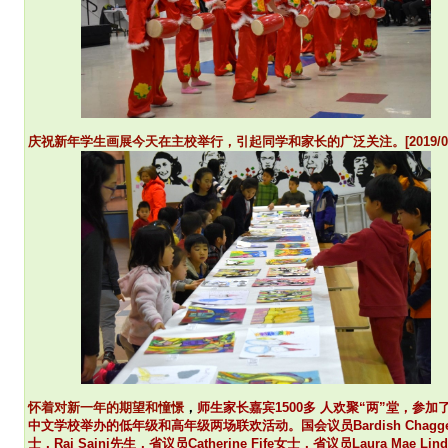
庆祝新年学生画展今天在主校举行，引起同学和家长的广泛关注。[2019/02/
怀着对新一年的期望和憧憬
，
师生家长嘉宾1500多 人欢聚“两”堂，参加
中文学校举办的低年级和高年级两场联欢活动。国会议员Bardish Chagg
士，Raj Saini先生，省议员Catherine Fife女士，省议员Laura Mae Li