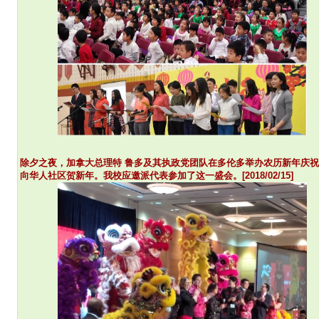
除夕之夜，加拿大总理特 鲁多及其执政党团队在多伦多举办农历新年庆
向华人社区贺新年。我校应邀派代表参加了这一盛会。[2018/02/15]