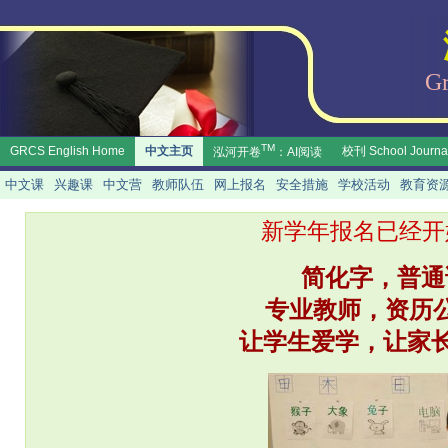
泓
Gr
TM
GRCS English Home
中文主页
校刊 School Journa
泓河开卷
：AI阅读
中文课
兴趣课
中文营
教师队伍
网上报名
安全措施
学校活动
教育资
新学年报名已经开
简化字，普通
专业教师，资历公
让学生爱学，让家