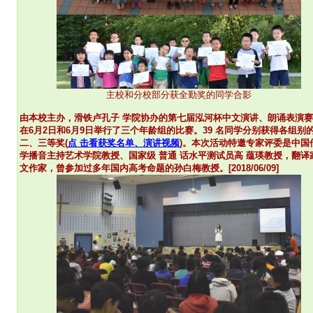
主校和分校部分获全勤奖的同学合影
由本校主办，滑铁卢孔子 学院协办的第七届泓河杯中文演讲、朗诵表演
在6月2日和6月9日举行了三个年龄组的比赛
。39 名同学分别获得各组别
二、三等奖
(
点 击看获奖名单、演讲视频
)
。
本次活动特邀专家评委是中国
学播音主持艺术学院教授、国家级 普通 话水平测试员
高 蕴瑛教授，翻译
文作家，曾参加过多年国内高考命题的孙白梅教授。
[2018/06/09]