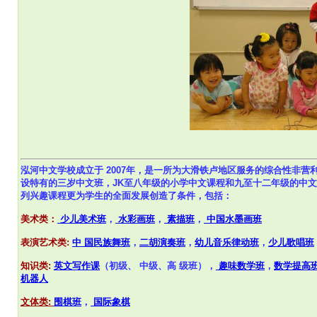
泓河中文学校成立于 2007年，是一所为大滑铁卢地区服务的综合性非营利
设特有的三岁中文班，JK至八年级的小学中文课程和九至十二年级的中文
列兴趣课程更为学生的全面发展创造了条件，包括：
美术类：
少儿美术班
，
水彩画班
，
素描班
，
中国水墨画班
表演艺术类:
中 国民族舞班
，
二胡演奏班
，
幼儿音乐律动班
，
少儿歌唱班
知识类:
英文写作课
（初级、 中级、高 级班），
趣味数学班
，
数学提高
机器人
文体类:
围棋班
，
国际象棋