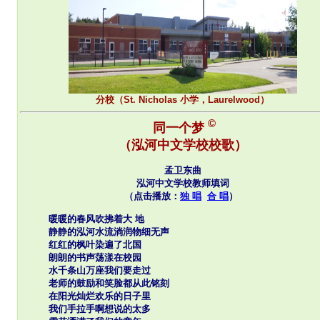
分校（St. Nicholas 小学，Laurelwood）
©
同一个梦
（泓河中文学校校歌）
孟卫东曲
泓河中文学校教师填词
（点击播放：
独 唱
合 唱
）
暖暖的春风吹拂着大 地
静静的泓河水流淌润物细无声
红红的枫叶染遍了北国
朗朗的书声荡漾在校园
水千条山万座我们要走过
老师的鼓励和笑脸都从此铭刻
在阳光灿烂欢乐的日子里
我们手拉手啊想说的太多