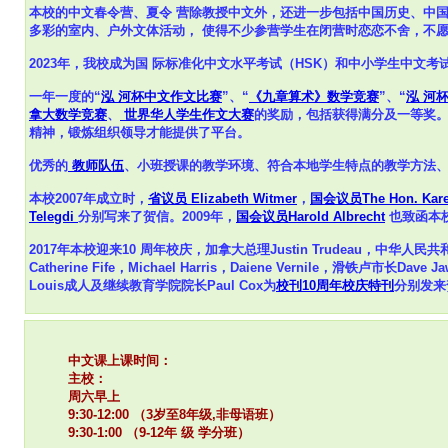
本校的中文春令营、夏令 营除教授中文外，还进一步包括中国历史、中
多彩的室内、户外文体活动， 使得不少参营学生在闭营时恋恋不舍，不
2023年，我校成为国 际标准化中文水平考试（HSK）和中小学生中文考
一年一度的“
泓 河杯中文作文比赛
”、“
《九章算术》数学竞赛
”、“
泓 河
拿大数学竞赛
、
世界华人学生作文大赛
的奖励，包括获得满分及一等奖
精神，锻炼组织领导才能提供了平台。
优秀的
教师队伍
、小班授课的教学环境、符合本地学生特点的教学方法
本校2007年成立时，
省议员 Elizabeth Witmer
，
国会议员The Hon. Kar
Telegdi
分别写来了贺信。2009年，
国会议员Harold Albrecht
也致函本
2017年本校迎来10 周年校庆，加拿大总理Justin Trudeau，中华人民共和国
Catherine Fife，Michael Harris，Daiene Vernile，滑铁卢市长Da
Louis成人及继续教育学院院长Paul Cox为
校刊10周年校庆特刊
分别发来
中文课上课时间：
主校：
周六早上
9:30-12:00 （3岁至8年级,非母语班）
9:30-1:00
（9-12年 级 学分班）