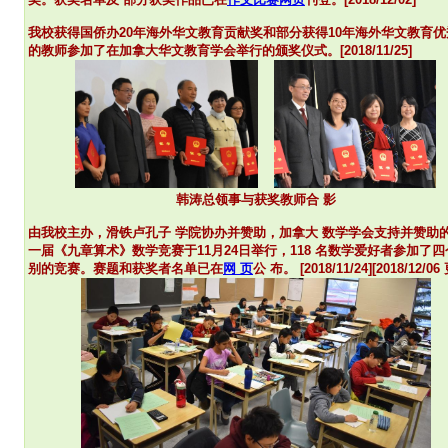
我校获得国侨办20年海外华文教育贡献奖和部分获得10年海外华文教育优
的教师参加了在加拿大华文教育学会举行的颁奖仪式。[2018/11/25]
韩涛总领事与获奖教师合 影
由我校主办，滑铁卢孔子 学院
协办并赞助，加拿大 数学学会支持并赞助
一届《九章算术》数学竞赛于11月24日举行，118 名数学爱好者参加了四
别的竞赛。赛题和获奖者名单
已在
网 页
公 布。 [2018/11/24][2018/12/06