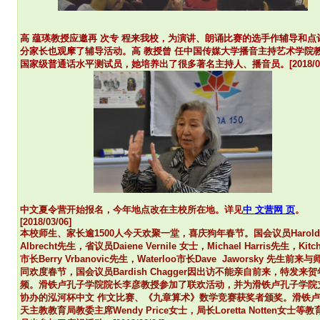
高 蕴瑛教授应邀
再 次
专 程来我校，为演讲、朗诵比赛的选手作辅导和点
分家长也观摩了辅导活动。
高 教授
曾 任中国传媒大学播音主持艺术学院
国家级普通话水平测试员，她培养出了很多著名主持人、播音员。
[2018/0
中文夏令营开始报名，今年地点改在主校所在地。详见
中 文营网 页
。
[2018/03/06]
本校师生、家长逾1500人
今天
欢聚一堂，喜庆狗年春节。国会议员Harold
Albrecht先生，省议员Daiene Vernile 女士，Michael Harris先生，Kitch
市长Berry Vrbanovic先生，Waterloo市长Dave Jaworsky 先生前来
同欢度春节，国会议员Bardish Chagger因出访不能亲自前来，特发来
贺
频。滑铁卢孔子学院院长李彦教授参加了联欢活动，并为滑铁卢孔子学院
协办的泓河杯中文 作文比赛、《九章算术》数学竞赛获奖者颁奖。滑铁
天主教教育局教委主席Wendy Price女士，局长Loretta Notten女士等