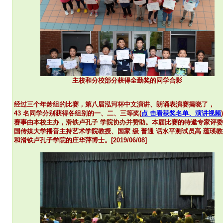
主校和分校部分获得全勤奖的同学合影
经过三个年龄组的比赛，第八届泓河杯中文演讲、朗诵表演赛揭晓了，
43 名同学分别获得各组别的一、二、三等奖
(
点 击看获奖名单、演讲视频
赛事由
本校主办，滑铁卢孔子 学院协办并赞助。
本届比赛的特邀专家评委
国传媒大学播音主持艺术学院教授、国家 级 普通 话水平测试员
高 蕴瑛
和滑铁卢孔子学院的庄华萍博士。[2019/06/08]