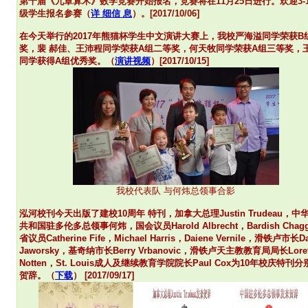
第十届《九章算术》数学竞赛开始报名，
竞赛将在11月25日进行。欢迎3-
级学生报名参赛（
详 细信 息
）。[2017/10/06]
在今天举行的2017年熊猫杯学生中文演讲大赛上，我校严海溢同学荣获B
奖，裴 郝佳、王沛程同学荣获A组二等奖，何天牧同学荣获A组三等奖，
同学获得A组优秀奖。（
演讲视频
）[2017/10/15]
我校代表队 与何炜总领事合影
泓河校刊今天出版了建校10周年 特刊，加拿大总理Justin Trudeau，中
共和国驻多伦多总领事何炜，国会议员Harold Albrecht，Bardish Chag
省议员Catherine Fife，Michael Harris，Daiene Vernile，滑铁卢市长D
Jaworsky，基奇纳市长Berry Vrbanovic，滑铁卢天主教教育局局长Loret
Notten，St. Louis成人及继续教育学院院长Paul Cox为10年校庆特刊
贺辞。（
下载
） [2017/09/17]