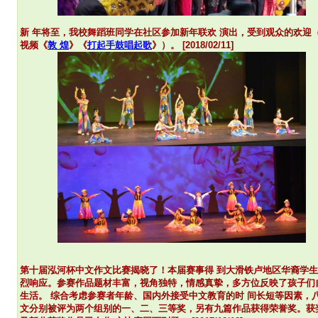
新 年将至，我校舞蹈班同学在社区参加新年联欢 演出，受到观众的欢迎
视频《
敦 煌
》《
打起手鼓唱起歌
》）。 [2018/02/11]
第十届泓河杯中文作文比赛揭晓了！本届赛事得 到大滑铁卢地区华裔学
烈响应。参赛作品题材丰富，视角独特，情感真挚，多方位反映了孩子们
生活。 综合考虑参赛者年龄、国内外接受中文教育的时 间长短等因素，
文分别被评为两个组别的一、二、三等奖，另有九篇作品获得荣誉奖。获