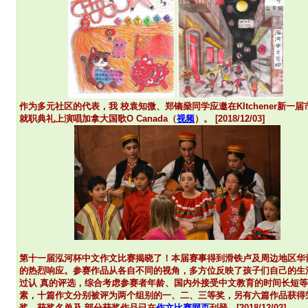
作为多元社区的代表，我 校袁知微、郑镝燊同学应邀在KItchener新一届
就职典礼上演唱加拿大国歌O Canada（
视频
）。 [2018/12/03]
第十一届泓河杯中文作文比赛揭晓了！本届赛事得到滑铁卢及周边地区华
的热烈响应。参赛作品从各自不同的视角，多方位反映了孩子们自己的生
过认 真的评选，综合考虑参赛者年龄、国内外接受中文教育的时间长短
素，十篇作文分别被评为两个组别的一、二、三等奖，另有六篇作品获得
奖。获奖名单及 部分获奖作品已在
作文比赛网页
刊登。[2018/12/02]