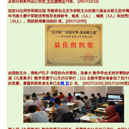
及部分获奖作品已在
作 文比赛网页
刊登。 [2017/12/12]
祝贺16位同学和两位指 导教师在北京市侨联主办的第六届金水桥之恋华
年书画大赛中荣获优秀指导老师称号，银奖（3人），铜奖（3人）和优秀
（10人）。我校获得最佳组织 奖。[2017/12/05]
由我校主办，滑铁卢孔子 学院
协办并赞助，加拿大 数学学会支持并赞助
届《九章算术》数学竞赛于11月25日举行，111 名数学爱好者参加了四个
的竞赛。赛题
和获奖者名单已在
网 页
公 布。 [2017/11/25] [2
017/12/08更