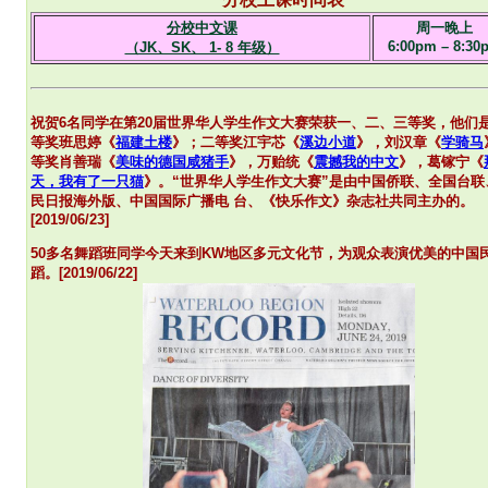
分校中文课
周一晚上
6:00pm – 8:30
（JK、SK、 1- 8 年级）
祝贺6名同学在第20届世界华人学生作文大赛荣获一、二、三等奖，他们
等奖班思婷《
福建土楼
》；二等奖江宇芯《
溪边小道
》，刘汉章《
学骑马
等奖肖善瑞《
美味的德国咸猪手
》，万贻统《
震撼我的中文
》，葛镓宁《
天，我有了一只猫
》。“世界华人学生作文大赛”是由中国侨联、全国台联
民日报海外版、中国国际广播电 台、《快乐作文》杂志社共同主办的。
[2019/06/23]
50多名舞蹈班同学今天来到KW地区多元文化节，为观众表演优美的中国
蹈。[2019/06/22]