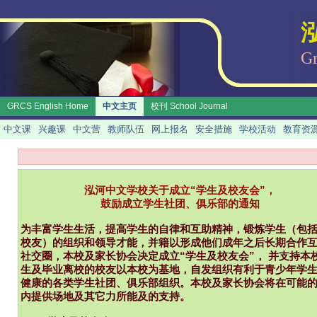
泓
Gr
GRCS English Home
中文主页
校刊 School Journal
中文课
兴趣课
中文营
教师队伍
网上报名
安全措施
学校活动
教育资
泓河中文学校关于成立“学生及校友会”，
鼓励成立学生社团、俱乐部的通知
为丰富学生生活，提高学生的自律和互助精神，锻炼学生（包
校友）的组织和领导才能，并籍以形成他们成年之后长期合作
社交圈，本校及家长协会决定成立“学生及校友会”， 并支持本
生及毕业离校的校友以本校为基地，自发组织有利于青少年学
健康的各类学生社团、俱乐部组织。本校及家长协会将在可能
内提供场地及其它力所能及的支持。