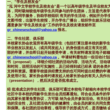
一、“学生及校友会”
“泓 河中文学校学生及校友会”是一个以高年级学生及毕业校友
体，同时吸纳较低年级学生共同参与的学生团体，主旨是代表
见，为同学服务，协助学校组织 有关的学生活动，例如开办学
文图书馆，出版学生校报，开办学生广播台，组织学生娱乐活
愿意参加“学生及校友会”工作的学生及校友请发邮件至
gr_chineseschool@yahoo.ca
报名。
二、学生社团、俱乐部
本校家长协会欢迎所有高年级学生（包括打算注册本校的新学
毕业校友以发起人（或共同发起人）的身份提出成立有关社团
部的申请，并自即日起开始接受申请，有关材料请发至电子邮
gr_chineseschool@yahoo.ca
。申请材料需包括一份活动计划
书（proposal），详细介绍社团的活动内容、活动方式、活动
和时间，说明活动的可实施性，及已经得到或已经承 诺的各类
支持和资源。需要学校提供经费支持的也可同时提出经费的申
及使用计划。家长协会将约请发起人给家长协会的有关人员作
（presentation），然后决定是否批准成立。
经 批准成立的学生社团、俱乐部可通过本校电子邮箱向本校学
社区中非本校的同龄学生发出会员招募通知。符合会员条件的
由其家长签署免责协议，方可吸 纳为会员并参加活动。有关社
动的安全性，及社团活动内容的健康性，由会员的家长共同负
和保障。各社团的活动章程，领导班子的形成方式，是否缴纳 